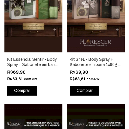
Kit Essencial Sentir - Body
Kit Sr. N. - Body Spray +
Spray + Sabonete em barra
Sabonete em barra 1x90g -
1x90g - Natura - P26
Natura - P26
R$69,90
R$69,90
R$63,61
R$63,61
com
Pix
com
Pix