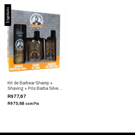
Esgotado
Kit de Barbear Shamp +
Shaving + Pós Barba Silver
Line Classic - Lizan
R$77,67
R$70,68
com
Pix