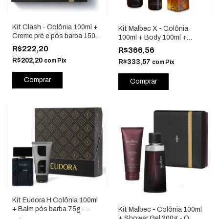
Kit Clash - Colônia 100ml +
Kit Malbec X - Colônia
Creme pré e pós barba 150g
100ml + Body 100ml +
Pais25 - O Boticário 85574
Shower Gel 200g - O
R$222,20
R$366,56
Boticário 89958
R$202,20
com
Pix
R$333,57
com
Pix
Kit Eudora H Colônia 100ml
+ Balm pós barba 75g -
Kit Malbec - Colônia 100ml
Eudora 84671
+ Shower Gel 200g - O