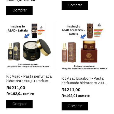
R$333,57
com
Pix
Kit Asad - Pasta perfumada
Kit Asad Bourbon - Pasta
hidratante 200g + Perfume
perfumada hidratante 200g
15ml - Isabelle La Belle
R$211,00
+ Perfume 15ml - Isabelle La
R$211,00
Belle
R$192,01
com
Pix
R$192,01
com
Pix