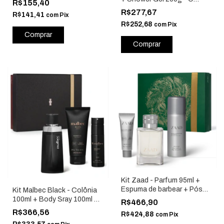
R$155,40
Boticário 85572
R$277,67
R$141,41
com
Pix
R$252,68
com
Pix
Kit Zaad - Parfum 95ml +
Espuma de barbear + Pós
Kit Malbec Black - Colônia
barba - O Boticário 86170
100ml + Body Sray 100ml +
R$466,90
Shower Gel 200g - O
R$366,56
R$424,88
com
Pix
Boticário 85567