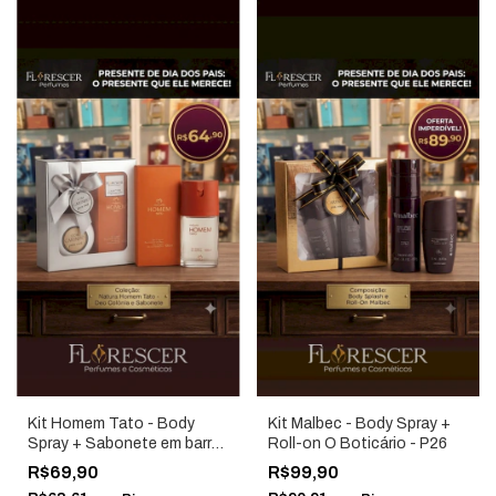
Kit Homem Tato - Body
Kit Malbec - Body Spray +
Spray + Sabonete em barra
Roll-on O Boticário - P26
1x90g - Natura - P26
R$69,90
R$99,90