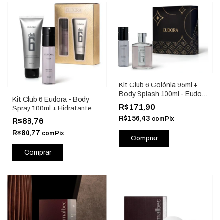
Kit Club 6 Colônia 95ml +
Body Splash 100ml - Eudora
Kit Club 6 Eudora - Body
94441
R$171,90
Spray 100ml + Hidratante
corpo 200ml - Eudora 86294
R$156,43
com
Pix
R$88,76
R$80,77
com
Pix