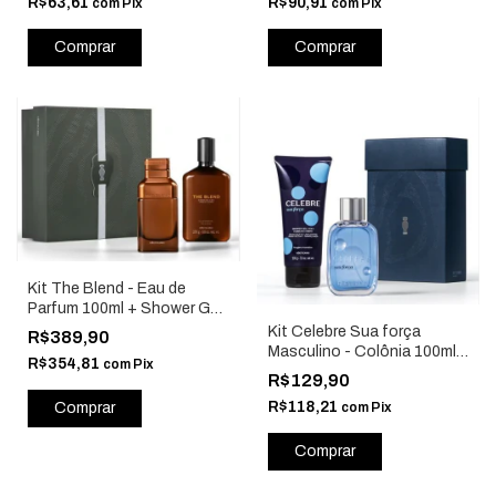
R$63,61
R$90,91
com
Pix
com
Pix
Kit The Blend - Eau de
Parfum 100ml + Shower Gel
250g Pais25 - O Boticário
Kit Celebre Sua força
R$389,90
90230
Masculino - Colônia 100ml
R$354,81
com
Pix
+ Shower Gel 2 em 1 - O
R$129,90
Boticário 90852
R$118,21
com
Pix